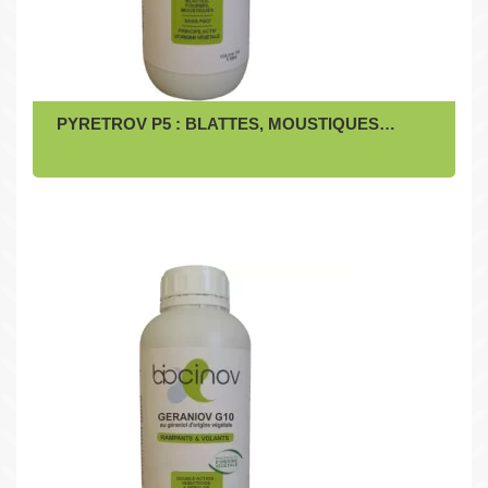
PYRETROV P5 : BLATTES, MOUSTIQUES…