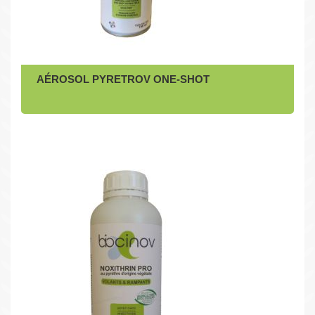
AÉROSOL PYRETROV ONE-SHOT