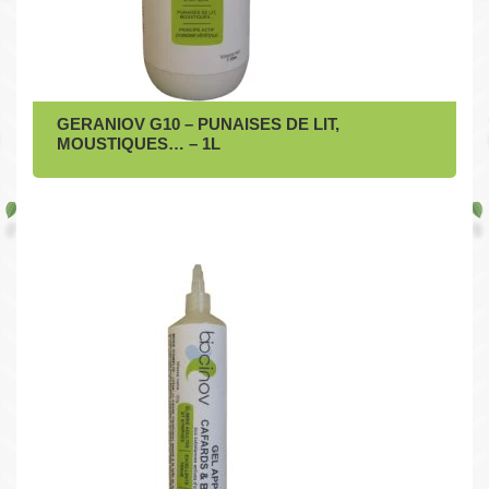
GERANIOV G10 – PUNAISES DE LIT,
MOUSTIQUES… – 1L