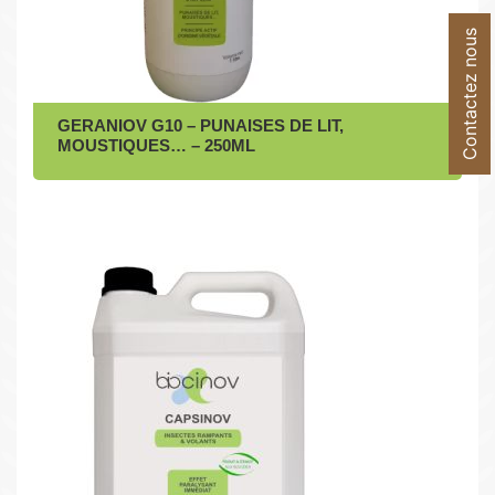
Contactez nous
GERANIOV G10 – PUNAISES DE LIT,
MOUSTIQUES… – 250ML